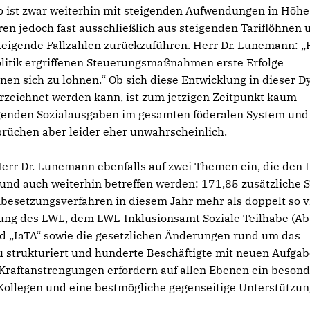
So ist zwar weiterhin mit steigenden Aufwendungen in Höhe
ren jedoch fast ausschließlich aus steigenden Tariflöhnen 
 steigende Fallzahlen zurückzuführen. Herr Dr. Lunemann: „
olitik ergriffenen Steuerungsmaßnahmen erste Erfolge
en sich zu lohnen.“ Ob sich diese Entwicklung in dieser 
verzeichnet werden kann, ist zum jetzigen Zeitpunkt kaum
eigenden Sozialausgaben im gesamten föderalen System und
prüchen aber leider eher unwahrscheinlich.
rr Dr. Lunemann ebenfalls auf zwei Themen ein, die den 
und auch weiterhin betreffen werden: 171,85 zusätzliche S
enbesetzungsverfahren in diesem Jahr mehr als doppelt so v
lung des LWL, dem LWL-Inklusionsamt Soziale Teilhabe (Abt
d „IaTA“ sowie die gesetzlichen Änderungen rund um das
u strukturiert und hunderte Beschäftigte mit neuen Aufga
 Kraftanstrengungen erfordern auf allen Ebenen ein beson
 Kollegen und eine bestmögliche gegenseitige Unterstützu