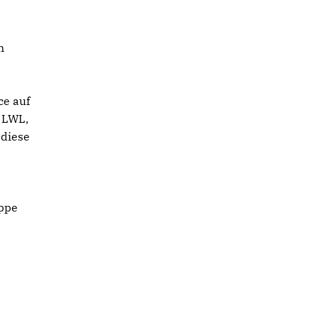
n
e
ce auf
s LWL,
 diese
uppe