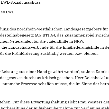
m LWL-Sozialausschuss
 des LWL
idung des nordrhein-westfälischen Landesgesetzgebers für
desteilhabegesetz (AG BTHG), das Zusammenspiel zwisch
lichen Neuerungen für die Jugendhilfe in NRW.
die Landschaftsverbände für die Eingliederungshilfe in d
für die Frühförderung zuständig werden bzw. bleiben.
hr Leistung aus einer Hand gewährt werden“, so Jens Kamie
ndesgesetzes durchaus kritisch gesehen. Herr Deichholz äu
L nunmehr Prozesse schaffen müsse, die im Sinne der betr
stehen. Für diese Erwartungshaltung sieht Frau Westers d
die Vorbereitung der Aufgabenübernahme zur Verfügung ste