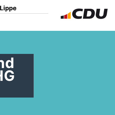
Lippe
nd
HG