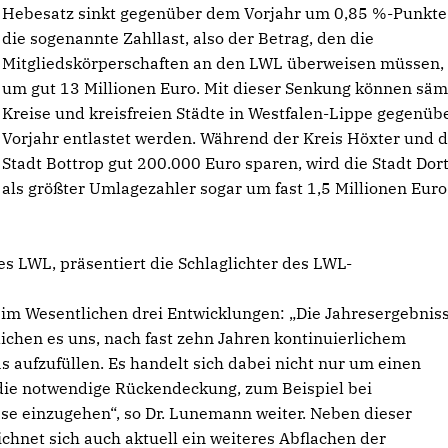
Hebesatz sinkt gegenüber dem Vorjahr um 0,85 %-Punkte
die sogenannte Zahllast, also der Betrag, den die
Mitgliedskörperschaften an den LWL überweisen müssen, 
um gut 13 Millionen Euro. Mit dieser Senkung können säm
Kreise und kreisfreien Städte in Westfalen-Lippe gegenü
Vorjahr entlastet werden. Während der Kreis Höxter und d
Stadt Bottrop gut 200.000 Euro sparen, wird die Stadt Do
als größter Umlagezahler sogar um fast 1,5 Millionen Euro
 LWL, präsentiert die Schlaglichter des LWL-
 im Wesentlichen drei Entwicklungen: „Die Jahresergebnis
ichen es uns, nach fast zehn Jahren kontinuierlichem
s aufzufüllen. Es handelt sich dabei nicht nur um einen
h die notwendige Rückendeckung, zum Beispiel bei
e einzugehen“, so Dr. Lunemann weiter. Neben dieser
ichnet sich auch aktuell ein weiteres Abflachen der