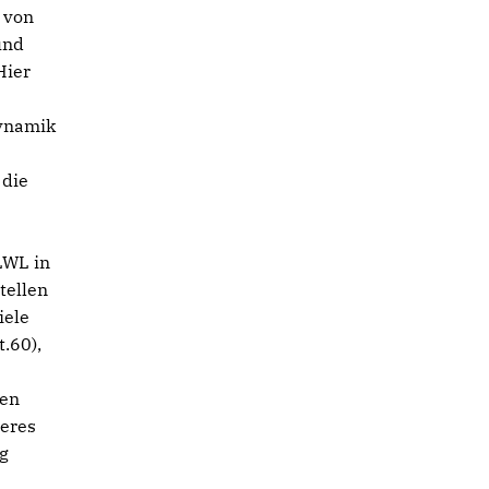
 von
und
Hier
Dynamik
 die
LWL in
tellen
iele
.60),
ben
deres
ng