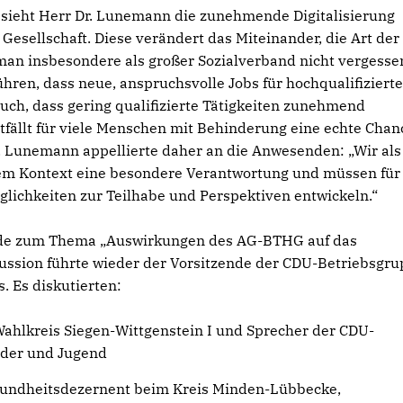
eht Herr Dr. Lunemann die zunehmende Digitalisierung
 Gesellschaft. Diese verändert das Miteinander, die Art der
n insbesondere als großer Sozialverband nicht vergesse
ühren, dass neue, anspruchsvolle Jobs für hochqualifiziert
ch, dass gering qualifizierte Tätigkeiten zunehmend
fällt für viele Menschen mit Behinderung eine echte Chan
Dr. Lunemann appellierte daher an die Anwesenden: „Wir al
esem Kontext eine besondere Verantwortung und müssen für
ichkeiten zur Teilhabe und Perspektiven entwickeln.“
unde zum Thema „Auswirkungen des AG-BTHG auf das
kussion führte wieder der Vorsitzende der CDU-Betriebsgr
. Es diskutierten:
Wahlkreis Siegen-Wittgenstein I und Sprecher der CDU-
nder und Jugend
esundheitsdezernent beim Kreis Minden-Lübbecke,