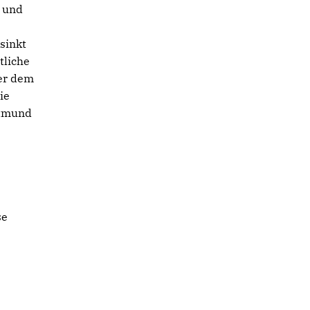
 und
sinkt
tliche
ber dem
ie
rtmund
se