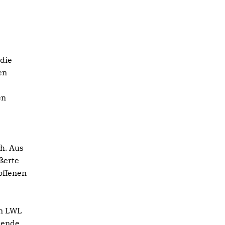
 die
en
en
th. Aus
ßerte
offenen
en LWL
hende