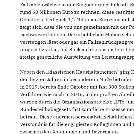
Fallzahlzuwächse in der Eingliederungshilfe ab. 
rund 60 Millionen Euro zu rechnen, diese resultie
Gehältern. Lediglich 1,2 Millionen Euro sind auf
zeigt sich, dass die von uns gemeinsam mit der P
nachweisen können. Die erheblichen Mühen schein
verstetigen lässt oder gar ein Fallzahlrückgang 
prognostizierbar, mit Blick auf die ansonsten st
stetige gesetzliche Ausweitung von Leistungsans
Neben den „klassischen Haushaltsthemen“ ging He
den letzten Jahren in besonderem Maße betrafen 
in 2019, bereits Ende Oktober mit fast 300 Stell
Verfahren wie noch in 2016, in der größten Abtei
wurden durch die Organisationsprojekte „UTe“ un
Bundesteilhabegesetz fast sämtliche Prozesse ne
betraut. Diese enormen personalwirtschaftlichen
Verständnis für die engagierten Kolleginnen und
zwischen den Abteilungen und Dezernaten.