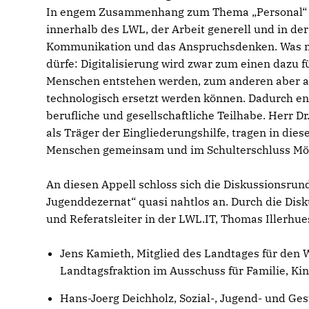
In engem Zusammenhang zum Thema „Personal“ si
innerhalb des LWL, der Arbeit generell und in der
Kommunikation und das Anspruchsdenken. Was ma
dürfe: Digitalisierung wird zwar zum einen dazu f
Menschen entstehen werden, zum anderen aber au
technologisch ersetzt werden können. Dadurch ent
berufliche und gesellschaftliche Teilhabe. Herr 
als Träger der Eingliederungshilfe, tragen in di
Menschen gemeinsam und im Schulterschluss Mögl
An diesen Appell schloss sich die Diskussionsr
Jugenddezernat“ quasi nahtlos an. Durch die Dis
und Referatsleiter in der LWL.IT, Thomas Illerhues
Jens Kamieth, Mitglied des Landtages für den 
Landtagsfraktion im Ausschuss für Familie, Ki
Hans-Joerg Deichholz, Sozial-, Jugend- und G